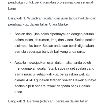
pendidikan untuk perkhidmatan profesional dan selamat
Exam results
Before the Test
kami.
During the Test
Creating surveys
Langkah 1:
Wujudkan soalan dan ujian tanpa had dengan
pembuat kuiz dalam talian ClassMarker
After the Test
Certificates
Soalan dan ujian boleh diperkayakan dengan pautan
Advanced settings
ClassMarker Monitor
dalam talian, dokumen, imej dan video. Setiap soalan
ClassMarker API
disimpan ke bank Soalan anda dan boleh digunakan
semula seberapa banyak kali yang anda suka.
Our customers
Apabila mewujudkan ujian dalam talian anda boleh
menggunakan soalan Statik supaya set soalan yang
sama muncul setiap kali kuiz berasaskan web itu
diambil ATAU gunakan tetapan soalan Rawak supaya
soalan dipilih secara rawak daripada bank Soalan
anda.
Langkah 2:
Berikan (edarkan) penilaian dalam talian