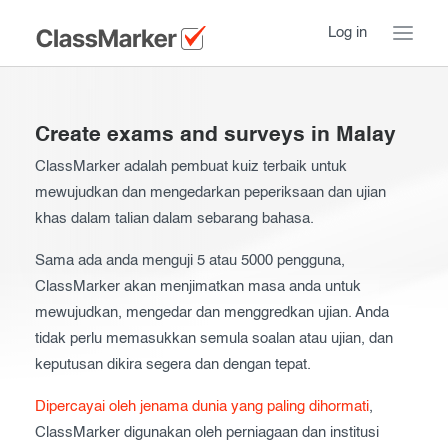
Log in
Home
Create exams and surveys in Malay
Take a Tour
ClassMarker adalah pembuat kuiz terbaik untuk
mewujudkan dan mengedarkan peperiksaan dan ujian
Pricing
How ClassMarker works
khas dalam talian dalam sebarang bahasa.
Features
Stay logged in
FAQ
Sama ada anda menguji 5 atau 5000 pengguna,
ClassMarker akan menjimatkan masa anda untuk
Try our demo Tests
Contact us
mewujudkan, mengedar dan menggredkan ujian. Anda
Creating exams
tidak perlu memasukkan semula soalan atau ujian, dan
keputusan dikira segera dan dengan tepat.
Register now
Giving exams
Introduction
Dipercayai oleh jenama dunia yang paling dihormati
,
Taking exams
Essentials
ClassMarker digunakan oleh perniagaan dan institusi