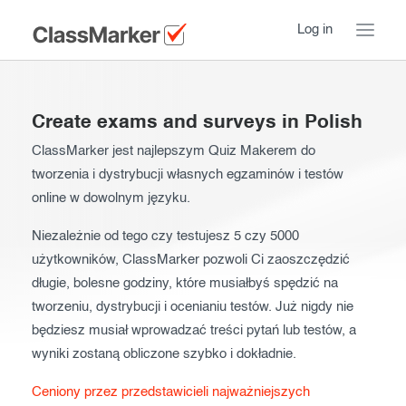
Log in
Home
Create exams and surveys in Polish
Take a Tour
ClassMarker jest najlepszym Quiz Makerem do
tworzenia i dystrybucji własnych egzaminów i testów
Pricing
How ClassMarker works
online w dowolnym języku.
Features
Stay logged in
FAQ
Niezależnie od tego czy testujesz 5 czy 5000
użytkowników, ClassMarker pozwoli Ci zaoszczędzić
Try our demo Tests
Contact us
długie, bolesne godziny, które musiałbyś spędzić na
Creating exams
tworzeniu, dystrybucji i ocenianiu testów. Już nigdy nie
będziesz musiał wprowadzać treści pytań lub testów, a
Register now
Giving exams
Introduction
wyniki zostaną obliczone szybko i dokładnie.
Taking exams
Essentials
Ceniony przez przedstawicieli najważniejszych