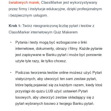
światowych marek
, ClassMarker jest wykorzystywany
Exam results
Before the Test
przez firmy i instytucje edukacyjne, dzięki profesjonalnym
i bezpiecznym usługom.
During the Test
Creating surveys
Krok 1:
Twórz nieograniczoną liczbę pytań i testów z
After the Test
Certificates
ClassMarker internetowym Quiz Makerem
Advanced settings
ClassMarker Monitor
Pytania i testy mogą być wzbogacone o linki
ClassMarker API
internetowe, dokumenty, obrazy i filmy. Każde pytanie
jest zapisywane w Banku pytań i może być ponownie
Our customers
użyte tyle razy, ile tylko chcesz.
Podczas tworzenia testów online możesz użyć Pytań
statycznych, aby utworzyć ten sam zestaw pytań,
które będą pojawiać się za każdym razem, kiedy ktoś
przystąpi do quizu LUB użyć ustawień Pytań
losowych, aby utworzyć zestaw składający się z
pytań wybranych losowo z twojego Banku pytań.