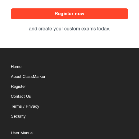
Register now
and create your custom exams today.
Home
About ClassMarker
Register
Contact Us
Terms
/
Privacy
Security
User Manual