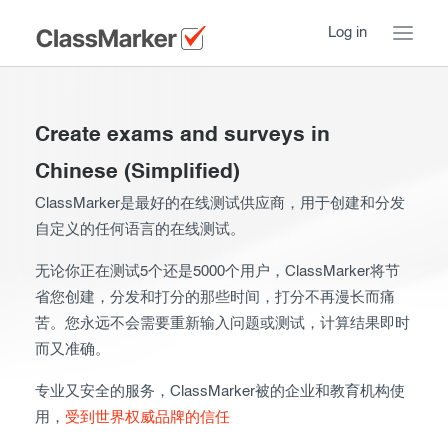
Log in
Home
Create exams and surveys in
Take a Tour
Chinese (Simplified)
Pricing
ClassMarker是最好的在线测试供应商，用于创建和分发
How ClassMarker works
自定义的任何语言的在线测试。
Features
Stay logged in
FAQ
无论你正在测试5个还是5000个用户，ClassMarker将节
Try our demo Tests
省您创建，分发和打分的那些时间，打分不再漫长而痛
Contact us
苦。您永远不会需要重新输入问题或测试，计算结果即时
Creating exams
而又准确。
Register now
Giving exams
Introduction
专业又安全的服务，ClassMarker被的企业和教育机构使
用，
受到世界权威品牌的信任
Taking exams
Essentials