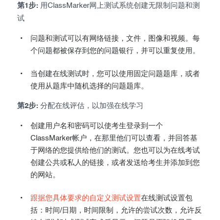
第1步:
用ClassMarker网上测试系统创建无限制问题和测
Exam results
Before the Test
试
During the Test
Creating surveys
问题和测试可以有网络链接，文件，图像和视频。每
个问题都被保存到您的问题银行，并可以重复使用。
After the Test
Certificates
Advanced settings
当创建在线测试时，您可以使用固定问题题库，或者
ClassMarker Monitor
使用从题库中随机选择的问题题库。
ClassMarker API
第2步:
分配在线评估，以加强在线学习
Our customers
创建用户名和密码可以使考生登录到一个
ClassMarker帐户，在那里他们可以查看，并回答基
于网络的您提供给他们的测试。您也可以为在线考试
创建公共或私人的链接，或者发送给考生并添加到您
的网站。
跟据您具体要求的自定义测试设置
在线测试设置包
括：时间/日期，时间限制，允许的尝试次数，允许反