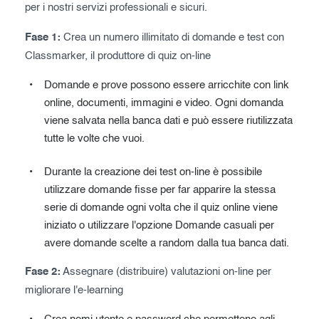
per i nostri servizi professionali e sicuri.
Exam results
Before the Test
Fase 1:
Crea un numero illimitato di domande e test con
During the Test
Creating surveys
Classmarker, il produttore di quiz on-line
After the Test
Certificates
Domande e prove possono essere arricchite con link
online, documenti, immagini e video. Ogni domanda
Advanced settings
ClassMarker Monitor
viene salvata nella banca dati e può essere riutilizzata
tutte le volte che vuoi.
ClassMarker API
Our customers
Durante la creazione dei test on-line è possibile
utilizzare domande fisse per far apparire la stessa
serie di domande ogni volta che il quiz online viene
iniziato o utilizzare l'opzione Domande casuali per
avere domande scelte a random dalla tua banca dati.
Fase 2:
Assegnare (distribuire) valutazioni on-line per
migliorare l'e-learning