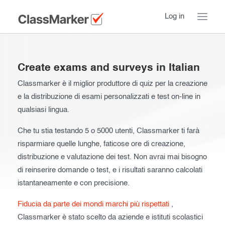
Log in
Home
Create exams and surveys in Italian
Take a Tour
Classmarker è il miglior produttore di quiz per la creazione
e la distribuzione di esami personalizzati e test on-line in
Pricing
How ClassMarker works
qualsiasi lingua.
Features
Stay logged in
FAQ
Che tu stia testando 5 o 5000 utenti, Classmarker ti farà
risparmiare quelle lunghe, faticose ore di creazione,
Try our demo Tests
Contact us
distribuzione e valutazione dei test. Non avrai mai bisogno
Creating exams
di reinserire domande o test, e i risultati saranno calcolati
istantaneamente e con precisione.
Register now
Giving exams
Introduction
Fiducia da parte dei mondi marchi più rispettati
,
Taking exams
Essentials
Classmarker è stato scelto da aziende e istituti scolastici