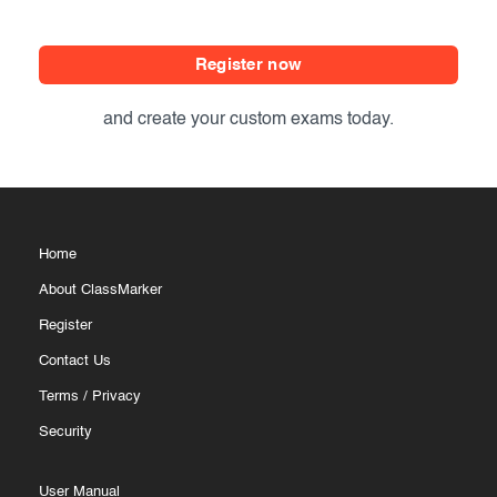
Register now
and create your custom exams today.
Home
About ClassMarker
Register
Contact Us
Terms
/
Privacy
Security
User Manual